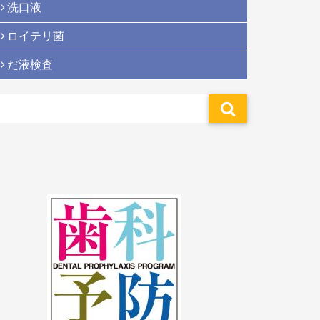
洗口液
ロイテリ菌
だ液検査